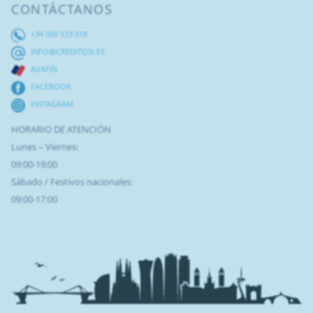
CONTÁCTANOS
+34 900 533 518
INFO@CREDITOSI.ES
AVAFIN
FACEBOOK
INSTAGRAM
HORARIO DE ATENCIÓN
Lunes – Viernes:
09:00-19:00
Sábado / Festivos nacionales:
09:00-17:00