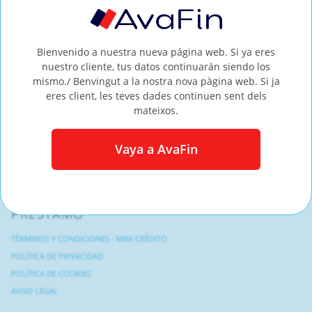
Nos puedes llamar al 900 533 518 de lunes a viernes de 09:00 a 19:00. Sábados
de 09:00 a 17:00. También puedes enviarnos un email a info@creditosi.es o
chatear con nuestros operadores desde nuestra web.
Bienvenido a nuestra nueva página web. Si ya eres
nuestro cliente, tus datos continuarán siendo los
mismo./ Benvingut a la nostra nova pàgina web. Si ja
eres client, les teves dades continuen sent dels
mateixos.
MÁS SOBRE
Vaya a AvaFin
NIVEL DE CONFIANZA
CÓDIGO ÉTICO
PRÉSTAMO
TÉRMINOS Y CONDICIONES - MINI CRÉDITO
POLÍTICA DE PRIVACIDAD
POLÍTICA DE COOKIES
AVISO LEGAL