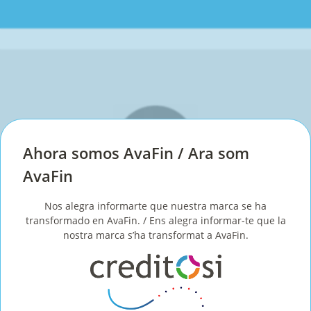
Ahora somos AvaFin / Ara som
AvaFin
Nos alegra informarte que nuestra marca se ha
En CreditoSi.es queremos estar cuando nos necesitas. Contactar con nosotros
transformado en AvaFin. / Ens alegra informar-te que la
no puede ser más fácil. Queremos ofrecer un servicio rápido, eficaz y
nostra marca s’ha transformat a AvaFin.
transparente en todo momento. Hemos automatizado nuestros sistemas para
poder ofrecer un servicio aún más rápido y que, de esta manera, puedas
obtener tu crédito lo antes posible. Tenemos un apartado de
Ayuda
en el que
puedes resolver cualquier pregunta sobre cómo solicitar el crédito o cómo
devolverlo.
¡Nuestros operadores siempre están disponibles para ayudarte!