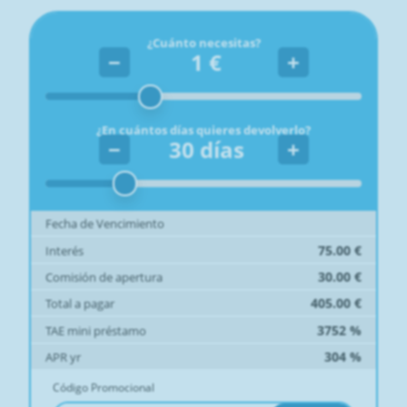
¿Cuánto necesitas?
−
1
€
+
¿En cuántos días quieres devolverlo?
−
30
días
+
Fecha de Vencimiento
75.00
€
Interés
30.00
€
Comisión de apertura
405.00
€
Total a pagar
3752
%
TAE mini préstamo
304
%
APR yr
Código Promocional