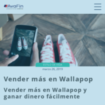
S
a
l
t
a
r
a
c
o
n
t
e
ESTILO DE VIDA
marzo 26, 2019
n
i
Vender más en Wallapop
d
o
Vender más en Wallapop y
ganar dinero fácilmente