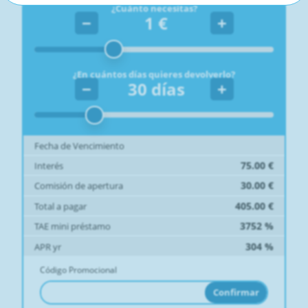
¿Cuánto necesitas?
−
1
€
+
¿En cuántos días quieres devolverlo?
−
30
días
+
Fecha de Vencimiento
75.00
€
Interés
30.00
€
Comisión de apertura
405.00
€
Total a pagar
3752
%
TAE mini préstamo
304
%
APR yr
Código Promocional
Confirmar