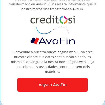
AHORROS
transformado en AvaFin. / Ens alegra informar-te que la
nostra marca s’ha transformat a AvaFin.
CORONAVIRUS
DEUDAS
ESTILO DE VIDA
FINANZAS
Bienvenido a nuestra nueva página web. Si ya eres
OTROS
nuestro cliente, tus datos continuarán siendo los
mismo./ Benvingut a la nostra nova pàgina web. Si ja
PRÉSTAMO
eres client, les teves dades continuen sent dels
mateixos.
PRINCIPAL
Vaya a AvaFin
PROMOCIONES