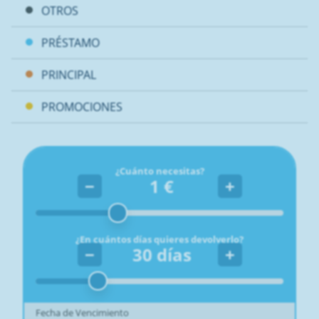
OTROS
PRÉSTAMO
PRINCIPAL
PROMOCIONES
¿Cuánto necesitas?
−
1
€
+
¿En cuántos días quieres devolverlo?
−
30
días
+
Fecha de Vencimiento