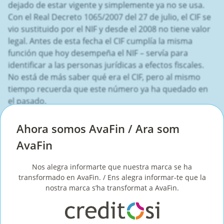
dejado de estar vigente y simplemente ya no se usa.
Con el Real Decreto 1065/2007 del 27 de julio, el CIF se
vio sustituido por el NIF y desde el 2008 no tiene valor
legal. Antes de esta fecha el CIF cumplía la misma
función que hoy desempeña el NIF – servía para
identificar a las personas jurídicas a efectos fiscales.
No está de más saber qué era el CIF, pero al mismo
tiempo recuerda que este número ya ha quedado en
el pasado.
El NIF, es decir el
número de identificación fiscal
, es
Ahora somos AvaFin / Ara som
un concepto que debe tener claro cualquier persona
AvaFin
que necesite llevar a cabo una operación de carácter
tributario o aduanero. Esperamos que nuestra guía te
Nos alegra informarte que nuestra marca se ha
haya sido útil, que hayas entendido el concepto del NIF
transformado en AvaFin. / Ens alegra informar-te que la
y que tengas claras las diferencias que hay entre los
nostra marca s’ha transformat a AvaFin.
múltiples números españoles utilizados para
identificar personas y empresas.