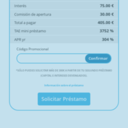
75.00
€
Interés
30.00
€
Comisión de apertura
405.00
€
Total a pagar
3752
%
TAE mini préstamo
304
%
APR yr
Código Promocional
Confirmar
*
SÓLO PUEDES SOLICITAR MÁS DE 300€ A PARTIR DE TU SEGUNDO PRÉSTAMO
(CAPITAL E INTERESES DEVENGADOS).
Información sobre el préstamo
Solicitar Préstamo