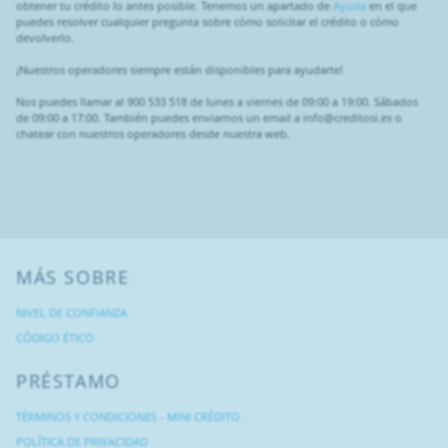
obtener tu crédito lo antes posible. Tenemos un apartado de
Ayuda
en el que
puedes resolver cualquier pregunta sobre cómo solicitar el crédito o cómo
devolverlo.
¡Nuestros operadores siempre están disponibles para ayudarte!
Nos puedes llamar al 900 533 518 de lunes a viernes de 09:00 a 19:00. Sábados
de 09:00 a 17:00. También puedes enviarnos un email a info@creditosi.es o
chatear con nuestros operadores desde nuestra web.
MÁS SOBRE
NIVEL DE CONFIANZA
CÓDIGO ÉTICO
PRÉSTAMO
TÉRMINOS Y CONDICIONES - MINI CRÉDITO
POLÍTICA DE PRIVACIDAD