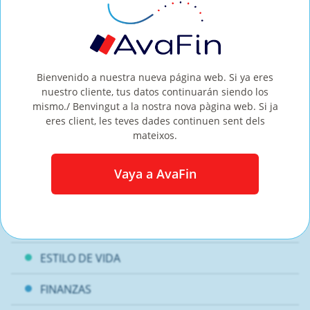
¡Sigue el blog de CreditoSi para descubrir más
curiosidades acerca del mundo económico y
financiero!
Bienvenido a nuestra nueva página web. Si ya eres
Artículo anterior
nuestro cliente, tus datos continuarán siendo los
mismo./ Benvingut a la nostra nova pàgina web. Si ja
Siguiente artículo
eres client, les teves dades continuen sent dels
mateixos.
AHORROS
Vaya a AvaFin
CORONAVIRUS
DEUDAS
ESTILO DE VIDA
FINANZAS