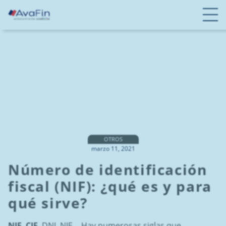
S
a
l
t
a
r
a
c
o
n
t
e
OTROS
marzo 11, 2021
n
i
Número de identificación
d
fiscal (NIF): ¿qué es y para
o
qué sirve?
NIF, CIF
, DNI, NIE… Hay numerosas siglas que