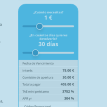
¿Cuánto necesitas?
1
€
ia
¿En cuántos días quieres
devolverlo?
a
30
días
Fecha de Vencimiento
75.00
€
Interés
30.00
€
Comisión de apertura
405.00
€
Total a pagar
3752
%
TAE mini préstamo
304
%
APR yr
a,
e
Código Promocional