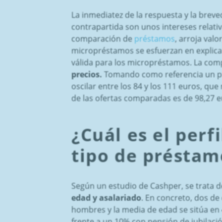
La inmediatez de la respuesta y la brev
contrapartida son unos intereses relativa
comparación de
préstamos
, arroja val
micropréstamos se esfuerzan en explicar 
válida para los micropréstamos. La com
precios.
Tomando como referencia un pr
oscilar entre los 84 y los 111 euros, que
de las ofertas comparadas es de 98,27 e
¿Cuál es el perfi
tipo de préstam
Según un estudio de Cashper, se trata 
edad y asalariado
. En concreto, dos de
hombres y la media de edad se sitúa en 4
frente a un 10% con pensión de jubilac