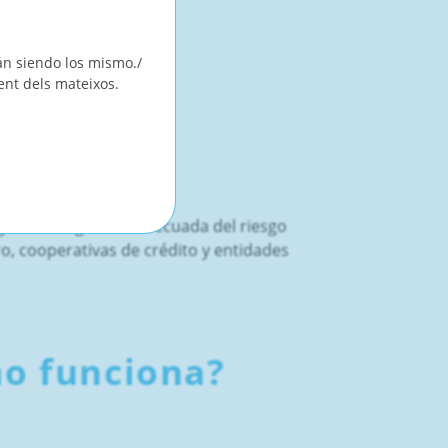
án siendo los mismo./
ent dels mateixos.
segurar una gestión adecuada del riesgo
ro, cooperativas de crédito y entidades
mo funciona?