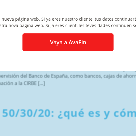
 nueva página web. Si ya eres nuestro cliente, tus datos continuar
stra nova pàgina web. Si ja eres client, les teves dades continuen s
 para qué sirve?
Vaya a AvaFin
tercambio de información entre las entidades financieras y a
supervisión del Banco de España, como bancos, cajas de ahor
ación a la CIRBE […]
50/30/20: ¿qué es y có