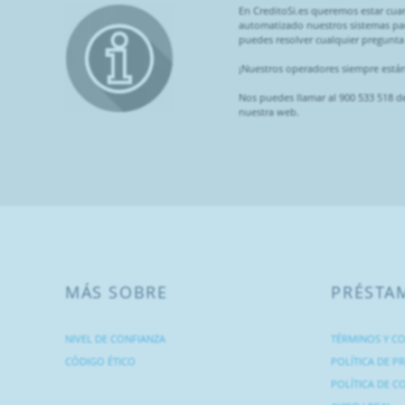
En CreditoSi.es queremos estar cua
automatizado nuestros sistemas par
puedes resolver cualquier pregunta 
¡Nuestros operadores siempre están
Nos puedes llamar al 900 533 518 d
nuestra web.
MÁS SOBRE
PRÉSTA
NIVEL DE CONFIANZA
TÉRMINOS Y CO
CÓDIGO ÉTICO
POLÍTICA DE P
POLÍTICA DE C