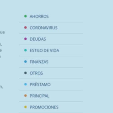
AHORROS
CORONAVIRUS
que
DEUDAS
,
e
ESTILO DE VIDA
a
FINANZAS
OTROS
PRÉSTAMO
n,
PRINCIPAL
PROMOCIONES