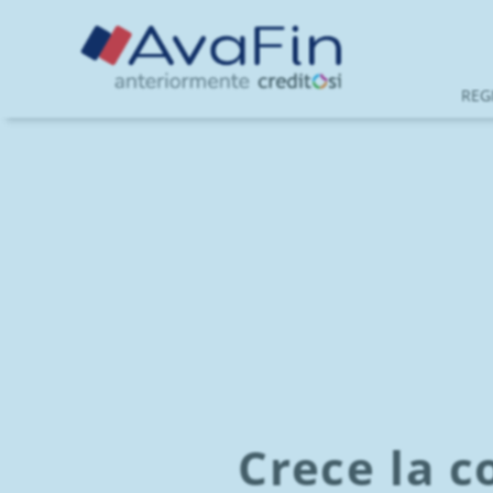
Saltar
a
contenido
REG
Crece la 