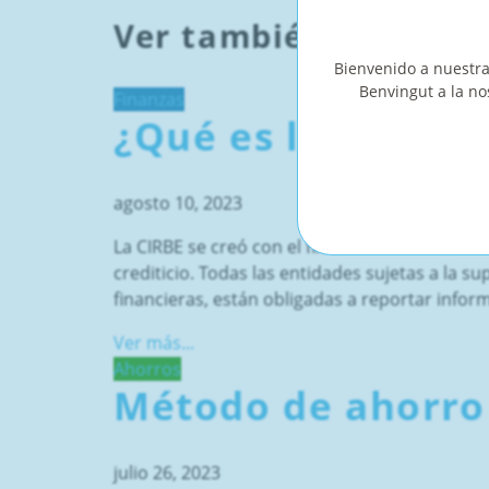
Ver también
Bienvenido a nuestra
Benvingut a la no
Finanzas
¿Qué es la CIRBE y
agosto 10, 2023
La CIRBE se creó con el fin de facilitar el in
crediticio. Todas las entidades sujetas a la 
financieras, están obligadas a reportar inform
Ver más...
Ahorros
Método de ahorro 
julio 26, 2023