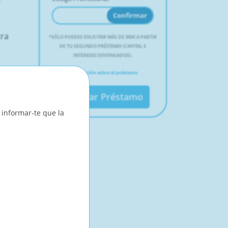
Confirmar
tra
*
SÓLO PUEDES SOLICITAR MÁS DE 300€ A PARTIR
DE TU SEGUNDO PRÉSTAMO (CAPITAL E
INTERESES DEVENGADOS).
pa
Información sobre el préstamo
 de
Solicitar Préstamo
P.
 informar-te que la