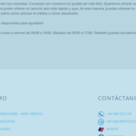
ndo nos necesitas. Contactar con nosotros no puede ser más fácil. Queremos ofrecer u
a poder ofrecer un servicio aún más rápido y que, de esta manera, puedas obtener tu
sobre cómo solicitar el crédito o cómo devolverlo.
 disponibles para ayudarte!
e lunes a viernes de 09:00 a 19:00. Sábados de 09:00 a 17:00. También puedes enviarno
MO
CONTÁCTAN
NDICIONES - MINI CRÉDITO
+34 900 533 518
RIVACIDAD
INFO@CREDITOSI.
OOKIES
AVAFIN