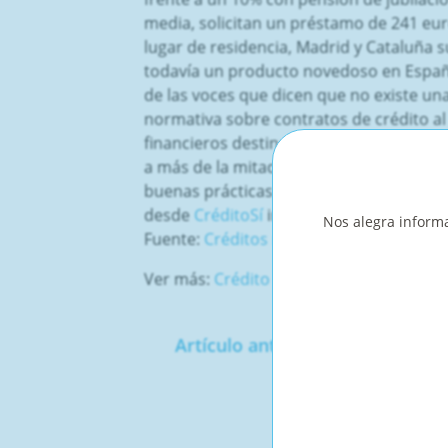
media, solicitan un préstamo de 241 euro
lugar de residencia, Madrid y Cataluña s
todavía un producto novedoso en España
de las voces que dicen que no existe un
normativa sobre contratos de crédito al
financieros destinados a los consumido
a más de la mitad de las empresas del s
buenas prácticas,
para dar mayor protec
desde
CréditoSí
insistimos: si vas a sol
Nos alegra informa
Fuente:
Créditos rápidos, la competenci
Ver más:
Crédito rápido y fácil
Artículo anterior
Siguien