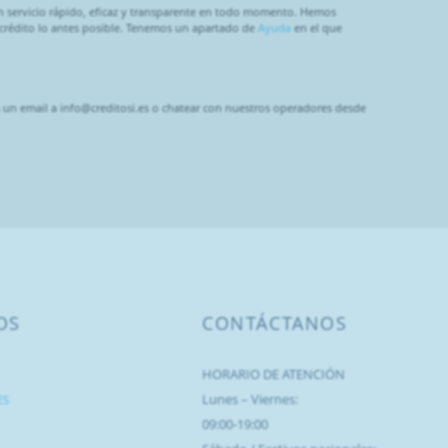
n servicio rápido, eficaz y transparente en todo momento. Hemos
 crédito lo antes posible. Tenemos un apartado de
Ayuda
en el que
s un email a info@creditosi.es o chatear con nuestros operadores desde
OS
CONTÁCTANOS
HORARIO DE ATENCIÓN
Lunes – Viernes:
ES
09:00-19:00