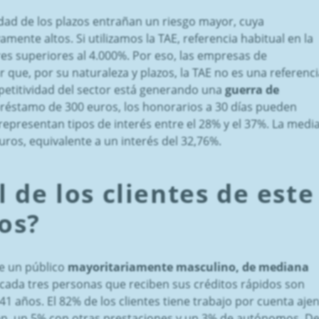
edad de los plazos entrañan un riesgo mayor, cuya
mente altos. Si utilizamos la TAE, referencia habitual en la
ores superiores al 4.000%. Por eso, las empresas de
que, por su naturaleza y plazos, la TAE no es una referenc
petitividad del sector está generando una
guerra de
éstamo de 300 euros, los honorarios a 30 días pueden
 representan tipos de interés entre el 28% y el 37%. La medi
uros, equivalente a un interés del 32,76%.
l de los clientes de este
os?
de un público
mayoritariamente masculino, de mediana
 cada tres personas que reciben sus créditos rápidos son
1 años. El 82% de los clientes tiene trabajo por cuenta ajen
ión, un 5% con otras prestaciones y un 3% de autónomos. D