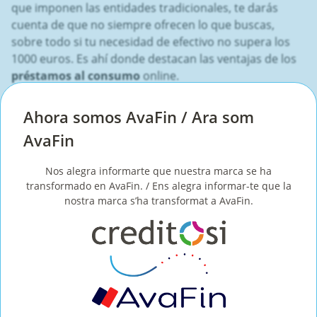
que imponen las entidades tradicionales, te darás
cuenta de que no siempre ofrecen lo que buscas,
sobre todo si tu necesidad de efectivo no supera los
1000 euros. Es ahí donde destacan las ventajas de los
préstamos al consumo
online.
En Créditosí somos especialistas en resolver tu mini
Ahora somos AvaFin / Ara som
crédito de consumo
en menos de 15 minutos, sin que
AvaFin
tengas que salir de casa. Solo con demostrar algún
ingreso mensual, ser mayor de 21 años y no estar en
listas de morosidad, puedes obtener tu préstamo
Nos alegra informarte que nuestra marca se ha
transformado en AvaFin. / Ens alegra informar-te que la
online, rápido, sin explicaciones y sin contratar
nostra marca s’ha transformat a AvaFin.
productos adicionales.Para tus necesidades
financieras:
¡
crédito al consumo
con Créditosí!
Artículo anterior
Siguiente artículo