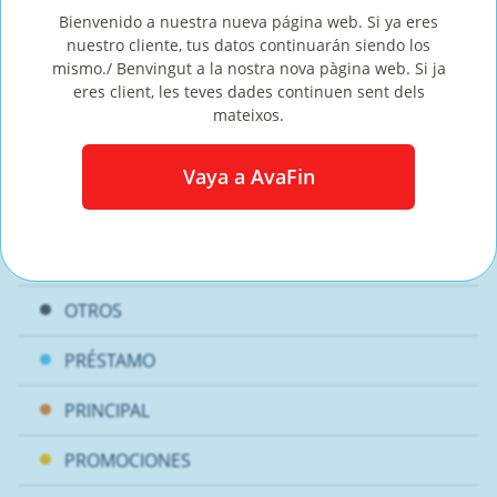
Bienvenido a nuestra nueva página web. Si ya eres
nuestro cliente, tus datos continuarán siendo los
AHORROS
mismo./ Benvingut a la nostra nova pàgina web. Si ja
eres client, les teves dades continuen sent dels
CORONAVIRUS
mateixos.
DEUDAS
Vaya a AvaFin
ESTILO DE VIDA
FINANZAS
OTROS
PRÉSTAMO
PRINCIPAL
PROMOCIONES