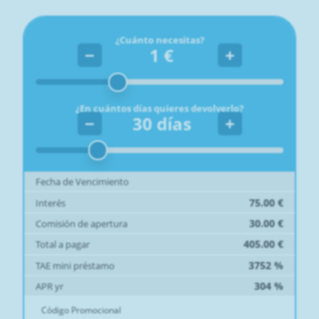
¿Cuánto necesitas?
−
1
€
+
¿En cuántos días quieres devolverlo?
−
30
días
+
Fecha de Vencimiento
75.00
€
Interés
30.00
€
Comisión de apertura
405.00
€
Total a pagar
3752
%
TAE mini préstamo
304
%
APR yr
Código Promocional