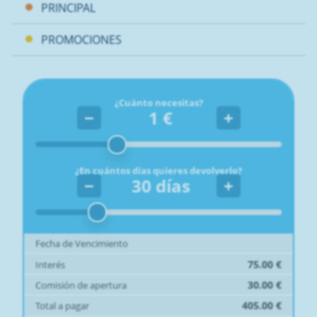
PRINCIPAL
PROMOCIONES
¿Cuánto necesitas?
−
1
€
+
¿En cuántos días quieres devolverlo?
−
30
días
+
Fecha de Vencimiento
75.00
€
Interés
30.00
€
Comisión de apertura
405.00
€
Total a pagar