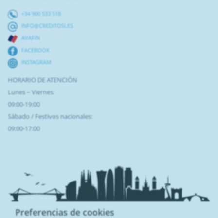
+34 900 533 518
INFO@CREDITOSI.ES
AVAFIN
FACEBOOK
INSTAGRAM
HORARIO DE ATENCIÓN
Lunes – Viernes:
09:00-19:00
Sábado / Festivos nacionales:
09:00-17:00
Preferencias de cookies