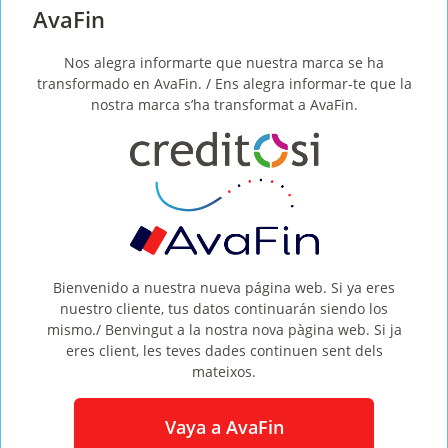
AvaFin
CréditoSí es una empresa de créditos online cuya
misión es ayudarte a resolver problemas ocasionales
Nos alegra informarte que nuestra marca se ha
de falta de liquidez. Si necesitas
préstamos de 1000
transformado en AvaFin. / Ens alegra informar-te que la
nostra marca s’ha transformat a AvaFin.
euros
o menos a corto plazo, los puedes conseguir en
Creditosí sin necesidad de hacer colas, pasar por
largos trámites burocráticos o esperar al teléfono para
gestionar la solicitud de tu crédito, pues toda la
gestión es online.
Para un mini
préstamo 1000 euros
, solo necesitarás
registrarte con nosotros. Eso sí, la primera vez podrás
Bienvenido a nuestra nueva página web. Si ya eres
obtener hasta 300 euros, pero si ya eres cliente podrás
nuestro cliente, tus datos continuarán siendo los
conseguir hasta 1000 euros sin problemas y en menos
mismo./ Benvingut a la nostra nova pàgina web. Si ja
de 15 minutos.
eres client, les teves dades continuen sent dels
mateixos.
Préstamos de 1000 euros
con Creditosí: ¡fáciles,
rápidos y seguros!
Vaya a AvaFin