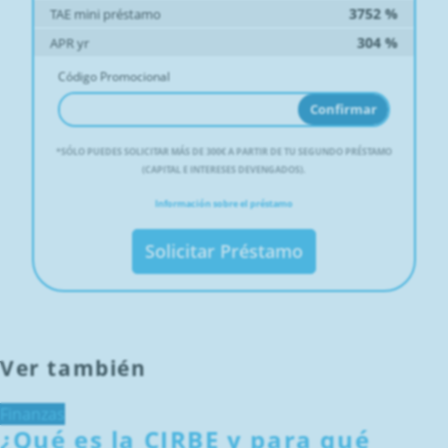
3752
%
TAE mini préstamo
304
%
APR yr
Código Promocional
Confirmar
*
SÓLO PUEDES SOLICITAR MÁS DE 300€ A PARTIR DE TU SEGUNDO PRÉSTAMO
(CAPITAL E INTERESES DEVENGADOS).
Información sobre el préstamo
Solicitar Préstamo
Ver también
Finanzas
¿Qué es la CIRBE y para qué