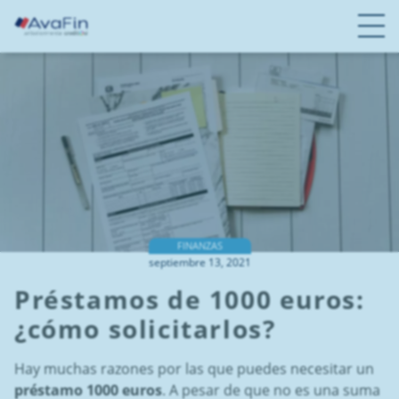
S
a
l
t
a
r
a
c
o
n
t
e
FINANZAS
septiembre 13, 2021
n
i
Préstamos de 1000 euros:
d
¿cómo solicitarlos?
o
Hay muchas razones por las que puedes necesitar un
préstamo 1000 euros
. A pesar de que no es una suma